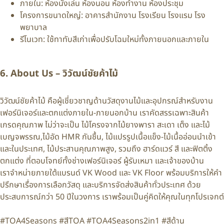
ภายใน: ห้องนั่งเล่น ห้องนอน ห้องทำงาน ห้องประชุม
โครงการขนาดใหญ่: อาคารสำนักงาน โรงเรียน โรงแรม โรง
พยาบาล
รีโนเวท: ใช้ทาทับสีเก่าเพื่อปรับโฉมใหม่ทั้งภายนอกและภายใน
6. About Us – วิวัฒน์ชัยค้าไม้
วิวัฒน์ชัยค้าไม้ คือผู้เชี่ยวชาญด้านวัสดุงานไม้และอุปกรณ์สำหรับงาน
เฟอร์นิเจอร์และตกแต่งภายใน-ภายนอกบ้าน เราคัดสรรเฉพาะสินค้า
เกรดคุณภาพ ไม่ว่าจะเป็น ไม้โครงจากไม้ยางพารา สะเดา เต็ง และไม้
เบญจพรรณ,ไม้อัด HMR กันชื้น, ไม้แปรรูปเนื้อแข็ง-ไม้เนื้ออ่อนนำเข้า
และในประเทศ, ไม้ประสานคุณภาพสูง, รวมถึง ฮาร์ดแวร์ สี และฟิตติ้ง
ตกแต่ง ที่ตอบโจทย์ทั้งช่างเฟอร์นิเจอร์ ผู้รับเหมา และเจ้าของบ้าน
เราจำหน่ายภายใต้แบรนด์ VK Wood และ VK Floor พร้อมบริการให้คำ
ปรึกษาเรื่องการเลือกวัสดุ และบริการจัดส่งสินค้าทั่วประเทศ ด้วย
ประสบการณ์กว่า 50 ปีในวงการ เราพร้อมเป็นคู่คิดให้คุณในทุกโปรเจกต์
#TOA4Seasons #สีTOA #TOA4Seasons2in1 #สีด้าน