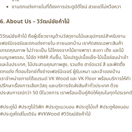
งานตกแต่งภายในที่ต้องการประตูมีดีไซน์ สวยแต่ไม่หวือหวา
6. About Us – วิวัฒน์ชัยค้าไม้
วิวัฒน์ชัยค้าไม้ คือผู้เชี่ยวชาญด้านวัสดุงานไม้และอุปกรณ์สำหรับงาน
เฟอร์นิเจอร์และตกแต่งภายใน-ภายนอกบ้าน เราคัดสรรเฉพาะสินค้า
เกรดคุณภาพ ไม่ว่าจะเป็น ไม้โครงจากไม้ยางพารา สะเดา เต็ง และไม้
เบญจพรรณ, ไม้อัด HMR กันชื้น, ไม้แปรรูปเนื้อแข็ง-ไม้เนื้ออ่อนนำเข้า
และในประเทศ, ไม้ประสานคุณภาพสูง, รวมถึง ฮาร์ดแวร์ สี และฟิตติ้ง
ตกแต่ง ที่ตอบโจทย์ทั้งช่างเฟอร์นิเจอร์ ผู้รับเหมา และเจ้าของบ้าน
เราจำหน่ายภายใต้แบรนด์ VK Wood และ VK Floor พร้อมบริการให้คำ
ปรึกษาเรื่องการเลือกวัสดุ และบริการจัดส่งสินค้าทั่วประเทศ ด้วย
ประสบการณ์กว่า 50 ปีในวงการ เราพร้อมเป็นคู่คิดให้คุณในทุกโปรเจกต์
#ประตูไม้ #ประตูไม้5ฟัก #ประตูแนวนอน #ประตูไม้แท้ #ประตูห้องนอน
#ประตูสไตล์โมเดิร์น #VKWood #วิวัฒน์ชัยค้าไม้