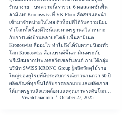
รักษาง่าย บทความนี้เรารวม 6 คอลเลคชันพื้น
ลามิเนต Kronoswiss ที่ VK Floor คัดสรรและนำ
เข้ามาจำหน่ายในไทย ตัวท็อปที่ได้รับความนิยม
ทั่วโลกทั้งเรื่องดีไซน์และมาตรฐานสวิส เหมาะ
กับการแต่งบ้านหลายสไตล์ 1.พื้นลามิเนต
Kronoswiss คืออะไร ทำไมถึงได้รับความนิยมทั่ว
โลก Kronoswiss คือแบรนด์พื้นลามิเนตระดับ
พรีเมียมจากประเทศสวิตเซอร์แลนด์ ภายใต้กลุ่ม
บริษัท SWISS KRONO Group ผู้ผลิตวัสดุไม้ราย
ใหญ่ของยุโรปที่มีประสบการณ์ยาวนานกว่า 50 ปี
ผลิตภัณฑ์ทุกชิ้นได้รับการออกแบบและผลิตภาย
ใต้มาตรฐานสิ่งแวดล้อมและคุณภาพระดับโลก…
Viwatchaiadmin
October 27, 2025