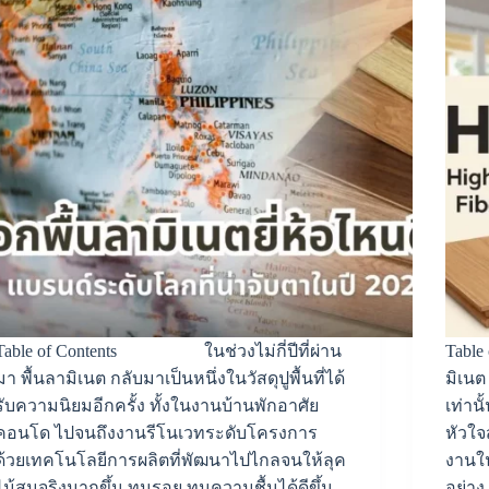
Table of Contents ในช่วงไม่กี่ปีที่ผ่าน
Tabl
มา พื้นลามิเนต กลับมาเป็นหนึ่งในวัสดุปูพื้นที่ได้
มิเนต
รับความนิยมอีกครั้ง ทั้งในงานบ้านพักอาศัย
เท่าน
คอนโด ไปจนถึงงานรีโนเวทระดับโครงการ
หัวใ
ด้วยเทคโนโลยีการผลิตที่พัฒนาไปไกลจนให้ลุค
งานใ
ไม้สมจริงมากขึ้น ทนรอย ทนความชื้นได้ดีขึ้น
อย่าง