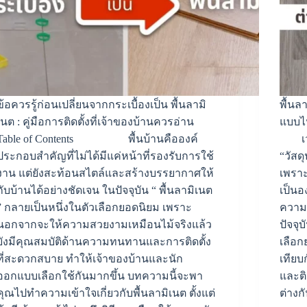
ข้อควรรู้ก่อนเปลี่ยนจากกระเบื้องเป็น พื้นลามิ
พื้นล
เนต : คู่มือการติดตั้งที่เจ้าของบ้านควรอ่าน
แบบไ
Table of Contents พื้นบ้านคือองค์
เวลา
ประกอบสำคัญที่ไม่ได้มีแค่หน้าที่รองรับการใช้
“วัสด
งาน แต่ยังสะท้อนสไตล์และสร้างบรรยากาศให้
เพราะ
กับบ้านได้อย่างชัดเจน ในปัจจุบัน “ พื้นลามิเนต
เป็น
” กลายเป็นหนึ่งในตัวเลือกยอดนิยม เพราะ
ความ
นอกจากจะให้ความสวยงามเหมือนไม้จริงแล้ว
ปัจจุ
ยังมีคุณสมบัติด้านความทนทานและการติดตั้ง
เลือก
ที่สะดวกสบาย ทำให้เจ้าของบ้านและนัก
เทียบ
ออกแบบเลือกใช้กันมากขึ้น บทความนี้จะพา
และติ
คุณไปทำความเข้าใจเกี่ยวกับพื้นลามิเนต ตั้งแต่
ต่างก