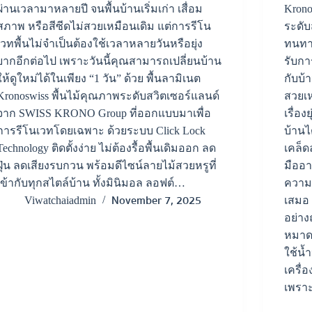
ผ่านเวลามาหลายปี จนพื้นบ้านเริ่มเก่า เสื่อม
Krono
สภาพ หรือสีซีดไม่สวยเหมือนเดิม แต่การรีโน
ระดับ
เวทพื้นไม่จำเป็นต้องใช้เวลาหลายวันหรือยุ่ง
ทนทา
ยากอีกต่อไป เพราะวันนี้คุณสามารถเปลี่ยนบ้าน
รับกา
ให้ดูใหม่ได้ในเพียง “1 วัน” ด้วย พื้นลามิเนต
กับบ้
Kronoswiss พื้นไม้คุณภาพระดับสวิตเซอร์แลนด์
สวยเห
จาก SWISS KRONO Group ที่ออกแบบมาเพื่อ
เรื่อง
การรีโนเวทโดยเฉพาะ ด้วยระบบ Click Lock
บ้านไ
Technology ติดตั้งง่าย ไม่ต้องรื้อพื้นเดิมออก ลด
เคล็ด
ฝุ่น ลดเสียงรบกวน พร้อมดีไซน์ลายไม้สวยหรูที่
มืออ
เข้ากับทุกสไตล์บ้าน ทั้งมินิมอล ลอฟต์…
ความช
November 7, 2025
Viwatchaiadmin
เสมอ 
อย่าง
หมาด
ใช้น้
เครื่
เพรา