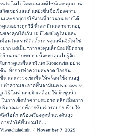
swiss ไม่ได้โดดเด่นแค่ดีไซน์และคุณภาพ
สวิตเซอร์แลนด์ แต่ยังขึ้นชื่อเรื่องความ
นและอายุการใช้งานที่ยาวนาน หากได้
รดูแลอย่างถูกวิธี พื้นลามิเนตสามารถอยู่
านของคุณได้เกิน 10 ปีโดยยังดูใหม่และ
มือนวันแรกที่ติดตั้ง การดูแลพื้นจึงไม่ใช่
ยุ่งยาก แต่เป็น “การลงทุนเล็กน้อยที่ยืดอายุ
ด้อีกนาน” บทความนี้จะพาคุณไปรู้จัก
ลับการดูแลพื้นลามิเนต Kronoswiss อย่าง
าชีพ ทั้งการทำความสะอาด ป้องกัน
ื้น และตรวจเช็กพื้นให้พร้อมใช้งานอยู่
1.ทำความสะอาดพื้นลามิเนต Kronoswiss
ถูกวิธี ไม่ทำลายผิวเคลือบ ใช้ ผ้าชุบน้ำ
 ในการเช็ดทำความสะอาด หลีกเลี่ยงการ
ำปริมาณมากที่อาจซึมเข้ารอยต่อ ห้ามใช้
องฉีดไอน้ำ หรือเครื่องดูดน้ำแรงดันสูง
ะอาจทำให้พื้นบวมได้…
November 7, 2025
Viwatchaiadmin