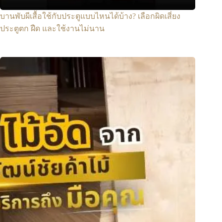
บานพับผีเสื้อใช้กับประตูแบบไหนได้บ้าง? เลือกผิดเสี่ยง
ประตูตก ฝืด และใช้งานไม่นาน