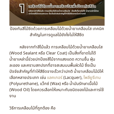
ป้องกันสีไม้ซีดด้วยการเคลือบไม้ด้วยน้ำยาเคลือบใส เทคนิค
สำคัญในการดูแลไม้ยังไงไม่ให้สีซีด
หลังจากทำสีไม้แล้ว การเคลือบไม้ด้วยน้ำยาเคลือบใส
(Wood Sealant หรือ Clear Coat) เป็นสิ่งที่ขาดไม่ได้
น้ำยาเหล่านี้ช่วยปกป้องสีไม้จากแสงแดด ความชื้น ฝุ่น
ละออง และคราบสกปรกที่อาจสะสมบนพื้นผิวไม้ ซึ่งเป็น
ปัจจัยสำคัญที่ทำให้สีซีดจางเร็วกว่าปกติ น้ำยาเคลือบไม้มีให้
เลือกหลายประเภท เช่น
แลคเกอร์
(Lacquer),
โพลียูรีเทน
(Polyurethane), แว็กซ์ (Wax) หรือ น้ำมันรักษาเนื้อไม้
(Wood Oil) โดยควรเลือกให้เหมาะกับชนิดของไม้และการใช้
งาน
วิธีการเคลือบไม้ที่ถูกต้อง คือ