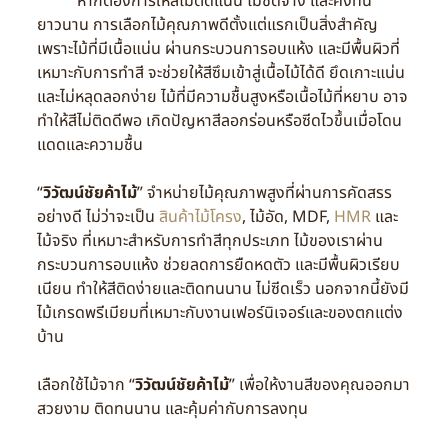
หากต้องการให้สีไม้ติดแน่น ไม่ซีดจาง และคงทน
ยาวนาน การเลือกไม้คุณภาพดีตั้งแต่แรกเป็นสิ่งสำคัญ
เพราะไม้ที่มีเนื้อแน่น ผ่านกระบวนการอบแห้ง และมีพื้นผิวที่
เหมาะกับการทำสี จะช่วยให้สีซึมเข้าสู่เนื้อไม้ได้ดี ยึดเกาะแน่น
และไม่หลุดลอกง่าย ไม้ที่มีความชื้นสูงหรือเนื้อไม้ที่หยาบ อาจ
ทำให้สีไม่ติดดีพอ เกิดปัญหาสีลอกร่อนหรือซีดไวขึ้นเมื่อโดน
แดดและความชื้น
“
วิวัฒน์ชัยค้าไม้
” จำหน่ายไม้คุณภาพสูงที่ผ่านการคัดสรร
อย่างดี ไม่ว่าจะเป็น
สินค้าไม้โครง
, ไม้อัด, MDF,
HMR
และ
ไม้จริง ที่เหมาะสำหรับการทำสีทุกประเภท ไม้ของเราผ่าน
กระบวนการอบแห้ง ช่วยลดการยืดหดตัว และมีพื้นผิวเรียบ
เนียน ทำให้สีติดง่ายและติดทนนาน ไม่ซีดเร็ว นอกจากนี้ยังมี
ไม้เกรดพรีเมียมที่เหมาะกับงานเฟอร์นิเจอร์และของตกแต่ง
บ้าน
เลือกใช้ไม้จาก “
วิวัฒน์ชัยค้าไม้
” เพื่อให้งานสีของคุณออกมา
สวยงาม ติดทนนาน และคุ้มค่ากับการลงทุน