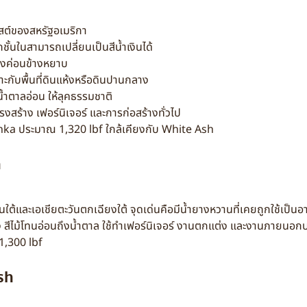
ต์ของสหรัฐอเมริกา
กชั้นในสามารถเปลี่ยนเป็นสีน้ำเงินได้
นตรงค่อนข้างหยาบ
าะกับพื้นที่ดินแห้งหรือดินปานกลาง
น้ำตาลอ่อน ให้ลุคธรรมชาติ
งสร้าง เฟอร์นิเจอร์ และการก่อสร้างทั่วไป
anka ประมาณ 1,320 lbf ใกล้เคียงกับ White Ash
h
นใต้และเอเชียตะวันตกเฉียงใต้ จุดเด่นคือมีน้ำยางหวานที่เคยถูกใช้เป็นอา
 สีไม้โทนอ่อนถึงน้ำตาล ใช้ทำเฟอร์นิเจอร์ งานตกแต่ง และงานภายนอก
1,300 lbf
sh