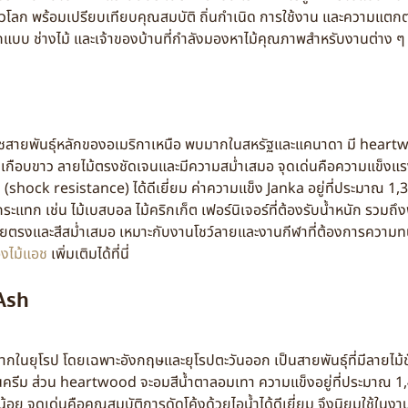
่วโลก พร้อมเปรียบเทียบคุณสมบัติ ถิ่นกำเนิด การใช้งาน และความแตกต่
อกแบบ ช่างไม้ และเจ้าของบ้านที่กำลังมองหาไม้คุณภาพสำหรับงานต่าง ๆ
ชสายพันธุ์หลักของอเมริกาเหนือ พบมากในสหรัฐและแคนาดา มี heart
นเกือบขาว ลายไม้ตรงชัดเจนและมีความสม่ำเสมอ จุดเด่นคือความแข็ง
shock resistance) ได้ดีเยี่ยม ค่าความแข็ง Janka อยู่ที่ประมาณ 1,
แทก เช่น ไม้เบสบอล ไม้คริกเก็ต เฟอร์นิเจอร์ที่ต้องรับน้ำหนัก รวมถึงพ
มีลายตรงและสีสม่ำเสมอ เหมาะกับงานโชว์ลายและงานกีฬาที่ต้องการความ
งไม้แอช
เพิ่มเติมได้ที่นี่
Ash
นยุโรป โดยเฉพาะอังกฤษและยุโรปตะวันออก เป็นสายพันธุ์ที่มีลายไม้
ีม ส่วน heartwood จะอมสีน้ำตาลอมเทา ความแข็งอยู่ที่ประมาณ 1,4
น้อย จุดเด่นคือคุณสมบัติการดัดโค้งด้วยไอน้ำได้ดีเยี่ยม จึงนิยมใช้ในงา