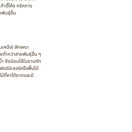
าอี้โค้ง ทริคการ
นธุ์อื่น
นเหนือ) ลักษณะ
ต่ำกว่าสายพันธุ์อื่น ๆ
น้ำ จึงนิยมใช้ในงานถัก
ร์นิเจอร์หรือพื้นไม้
้ที่หาได้ยากและมี