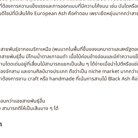
่ต้องการความแข็งแรงและการออกแบบที่มีความโค้งมน เช่น บันไดหรือเก้
ดีไซน์ที่มีเส้นโค้ง European Ash คือคำตอบ เพราะยืดหยุ่นมากกว่าสายพั
ชสายพันธุ์จากอเมริกาเหนือ (พบมากในพื้นที่ชื้นของแคนาดาและสหรัฐตอ
ายพันธุ์อื่น มีโทนน้ำตาลเทาอมดำ เนื้อไม้ค่อนข้างอ่อนและมีค่าความแข็ง
โดดเด่นอยู่ที่เสี้ยนไม้สามารถแยกเป็นเส้น ๆ ได้ง่ายเมื่อนำไปตีหรือแช่
รื่องจักสาน และงานศิลป์บางประเภท ถือว่าเป็น niche market มากกว่าเฟอ
 ถ้าต้องการงาน craft หรือ handmade ที่เน้นการสานไม้ Black Ash คือไม
อ่อนกว่าแอชสายพันธุ์อื่น
ย สามารถตีให้เป็นเส้นบาง ๆ ได้
h