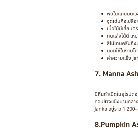
พบในแถบมิดเวส
จุดเด่นคือเปลือ
เนื้อไม้มีเสี้ย
ทนแล้งได้ดี เหม
สีไม้โทนครีมถึง
นิยมใช้ในงานโคร
ค่าความแข็ง J
7. Manna As
มีถิ่นกำเนิดในยุโรปตอ
ค่อนข้างแข็งปานกลาง
Janka อยู่ราว 1,200–
8.Pumpkin A