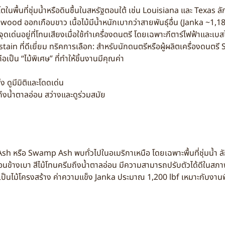
นพื้นที่ชุ่มน้ำหรือดินชื้นในสหรัฐตอนใต้ เช่น Louisiana และ Texas
wood ออกเกือบขาว เนื้อไม้มีน้ำหนักเบากว่าสายพันธุ์อื่น (Janka ~1,18
ุดเด่นอยู่ที่โทนเสียงเมื่อใช้ทำเครื่องดนตรี โดยเฉพาะกีตาร์ไฟฟ้าและเบส
stain ที่ดีเยี่ยม ทริคการเลือก: สำหรับนักดนตรีหรือผู้ผลิตเครื่องดนตรี
ือเป็น “ไม้พิเศษ” ที่ทำให้ชิ้นงานมีคุณค่า
่ง ดูมีมิติและโดดเด่น
ถึงน้ำตาลอ่อน สว่างและดูร่วมสมัย
ed Ash หรือ Swamp Ash พบทั่วไปในอเมริกาเหนือ โดยเฉพาะพื้นที่ชุ่มน้ำ ล
นข้างเบา สีไม้โทนครีมถึงน้ำตาลอ่อน มีความสามารถปรับตัวได้ดีในสภาพ
ละเป็นไม้โครงสร้าง ค่าความแข็ง Janka ประมาณ 1,200 lbf เหมาะกับงานพื