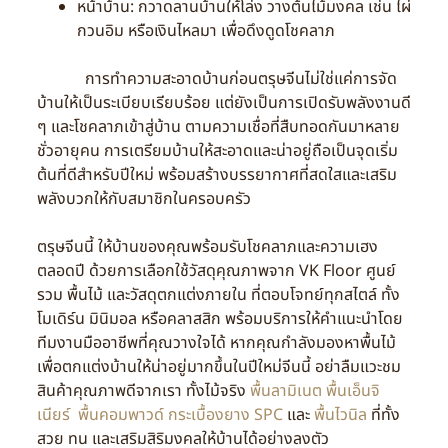
หน้าบ้าน: กวาดลานบ้านให้โล่ง วางต้นไม้มงคล เช่น ไผ่
กวนอิม หรือเงินไหลมา เพื่อดึงดูดโชคลาภ
การทำความสะอาดบ้านก่อนตรุษจีนไม่ใช่แค่การจัด
บ้านให้เป็นระเบียบเรียบร้อย แต่ยังเป็นการเปิดรับพลังงานดี
ๆ และโชคลาภเข้าสู่บ้าน ตามความเชื่อที่สืบทอดกันมาหลาย
ชั่วอายุคน การเตรียมบ้านให้สะอาดและน่าอยู่ถือเป็นจุดเริ่ม
ต้นที่ดีสำหรับปีใหม่ พร้อมสร้างบรรยากาศที่สดใสและเสริม
พลังบวกให้กับสมาชิกในครอบครัว
ตรุษจีนนี้ ให้บ้านของคุณพร้อมรับโชคลาภและความเฮง
ตลอดปี ด้วยการเลือกใช้วัสดุคุณภาพจาก VK Floor ศูนย์
รวม พื้นไม้ และวัสดุตกแต่งภายใน ที่ตอบโจทย์ทุกสไตล์ ทั้ง
โมเดิร์น มินิมอล หรือคลาสสิก พร้อมบริการให้คำแนะนำโดย
ทีมงานมืออาชีพที่คุณวางใจได้ หากคุณกำลังมองหาพื้นไม้
เพื่อตกแต่งบ้านให้น่าอยู่มากขึ้นในปีใหม่จีนนี้ อย่าลืมแวะชม
สินค้าคุณภาพดีจากเรา ทั้งไม้จริง
พื้นลามิเนต
พื้นเอ็นจิ
เนียร์
พื้นคอมพาวด์
กระเบื้องยาง SPC
และ
พื้นไวนิล
ที่ทั้ง
สวย ทน และเสริมสิริมงคลให้บ้านได้อย่างลงตัว