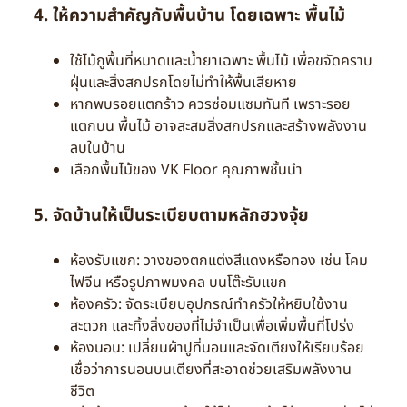
4. ให้ความสำคัญกับพื้นบ้าน โดยเฉพาะ พื้นไม้
ใช้ไม้ถูพื้นที่หมาดและน้ำยาเฉพาะ พื้นไม้ เพื่อขจัดคราบ
ฝุ่นและสิ่งสกปรกโดยไม่ทำให้พื้นเสียหาย
หากพบรอยแตกร้าว ควรซ่อมแซมทันที เพราะรอย
แตกบน พื้นไม้ อาจสะสมสิ่งสกปรกและสร้างพลังงาน
ลบในบ้าน
เลือกพื้นไม้ของ VK Floor คุณภาพชั้นนำ
5. จัดบ้านให้เป็นระเบียบตามหลักฮวงจุ้ย
ห้องรับแขก: วางของตกแต่งสีแดงหรือทอง เช่น โคม
ไฟจีน หรือรูปภาพมงคล บนโต๊ะรับแขก
ห้องครัว: จัดระเบียบอุปกรณ์ทำครัวให้หยิบใช้งาน
สะดวก และทิ้งสิ่งของที่ไม่จำเป็นเพื่อเพิ่มพื้นที่โปร่ง
ห้องนอน: เปลี่ยนผ้าปูที่นอนและจัดเตียงให้เรียบร้อย
เชื่อว่าการนอนบนเตียงที่สะอาดช่วยเสริมพลังงาน
ชีวิต