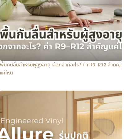
พื้นกันลื่นสำหรับผู้สูงอายุ เลือกจากอะไร? ค่า R9–R12 สำคัญ
แค่ไหน