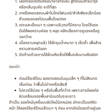
เลือกใช้อะซิโตนหรือน้ำยาล้างเล็บ สูตรไม่มีสารบำรุง
หรือกลิ่นฉุนจัด จะดีที่สุด
เทหรือหยดลงบนผ้าไมโครไฟเบอร์/สำลีเพียงเล็กน้อย
ห้ามหยอดลงไปบนพื้นโดยตรง
แตะและเช็ดเบา ๆ เฉพาะบริเวณที่มีคราบ โดยใช้แรง
มือให้พอคราบค่อย ๆ หลุด หลีกเลี่ยงการถูแรงหรือถู
วงกว้าง
เมื่อคราบหลุดแล้ว ใช้ผ้าชุบน้ำหมาด ๆ เช็ดซ้ำ เพื่อล้าง
คราบสารเคมีออก
ปิดท้ายด้วยการใช้ผ้าแห้งเช็ดให้พื้นกลับมาแห้งสนิท
แนะนำ:
ก่อนใช้อะซิโตน ลองทดสอบในมุมเล็ก ๆ ที่ไม่สังเกต
เห็นก่อน ว่าพื้นไม่ด่างหรือเสียสี
ไม่ควรใช้บ่อย ๆ หรือในพื้นที่กว้าง เพราะอาจมีผลต่อ
ผิวเคลือบของพื้นลามิเนตในระยะยาว
ถ้าเป็น รอยไหม้บุหรี่แบบผิวไหม้นิดหน่อย มักจะเป็นแค่ผิว
หน้า ให้ลองใช้อะซิโตนเช็ดเบา ๆ ก่อน หากยังมีรอยดำอยู่และ