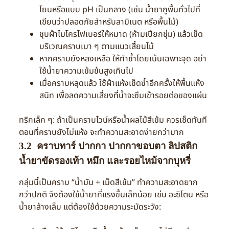
โยนหรือแบบ pH เป็นกลาง (เช่น น้ำยาถูพื้นทั่วไปที่
เขียนว่าปลอดภัยสำหรับลามิเนต หรือพื้นไม้)
ชุบผ้าไมโครไฟเบอร์ให้หมาด (ห้ามเปียกชุ่ม) แล้วเช็ด
บริเวณคราบเบา ๆ ตามแนวเสี้ยนไม้
หากคราบยังหลงเหลือ ให้ทำซ้ำโดยเน้นเฉพาะจุด อย่า
ใช้น้ำยาความเข้มข้นสูงเกินไป
เมื่อคราบหลุดแล้ว ใช้ผ้าแห้งเช็ดซ้ำอีกครั้งให้พื้นแห้ง
สนิท เพื่อลดความเสี่ยงที่น้ำจะซึมเข้ารอยต่อของแผ่น
ทริกเล็ก ๆ: ถ้าเป็นคราบไวน์หรือน้ำผลไม้สีเข้ม ควรเช็ดทันที
ตอนที่คราบยังไม่แห้ง จะทำความสะอาดง่ายกว่ามาก
3.2 คราบทาร์ ปากกา ปากกาขอบตา ลิปสติก
น้ำยาขัดรองเท้า หมึก และรอยไหม้จากบุหรี่
กลุ่มนี้เป็นคราบ “น้ำมัน + เม็ดสีเข้ม” ทำความสะอาดยาก
กว่าปกติ จึงต้องใช้น้ำยาที่แรงขึ้นเล็กน้อย เช่น อะซิโตน หรือ
น้ำยาล้างเล็บ แต่ต้องใช้ด้วยความระมัดระวัง: