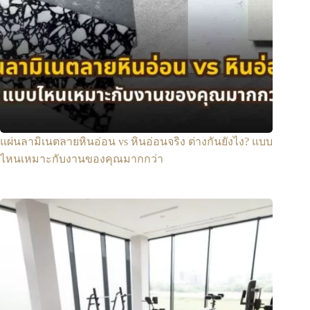
แผ่นลามิเนตลายหินอ่อน vs หินอ่อนจริง ต่างกันยังไง? แบบ
ไหนเหมาะกับงานของคุณมากกว่า