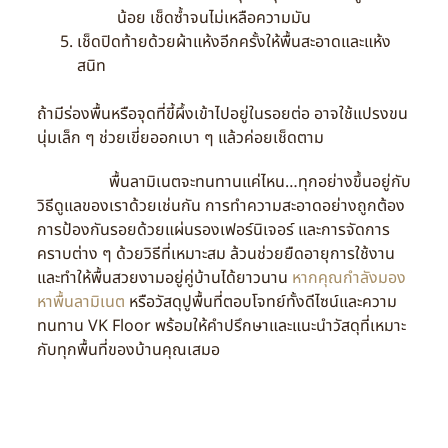
น้อย เช็ดซ้ำจนไม่เหลือความมัน
เช็ดปิดท้ายด้วยผ้าแห้งอีกครั้งให้พื้นสะอาดและแห้ง
สนิท
ถ้ามีร่องพื้นหรือจุดที่ขี้ผึ้งเข้าไปอยู่ในรอยต่อ อาจใช้แปรงขน
นุ่มเล็ก ๆ ช่วยเขี่ยออกเบา ๆ แล้วค่อยเช็ดตาม
พื้นลามิเนตจะทนทานแค่ไหน…ทุกอย่างขึ้นอยู่กับ
วิธีดูแลของเราด้วยเช่นกัน การทำความสะอาดอย่างถูกต้อง
การป้องกันรอยด้วยแผ่นรองเฟอร์นิเจอร์ และการจัดการ
คราบต่าง ๆ ด้วยวิธีที่เหมาะสม ล้วนช่วยยืดอายุการใช้งาน
และทำให้พื้นสวยงามอยู่คู่บ้านได้ยาวนาน
หากคุณกำลังมอง
หาพื้นลามิเนต
หรือวัสดุปูพื้นที่ตอบโจทย์ทั้งดีไซน์และความ
ทนทาน VK Floor พร้อมให้คำปรึกษาและแนะนำวัสดุที่เหมาะ
กับทุกพื้นที่ของบ้านคุณเสมอ