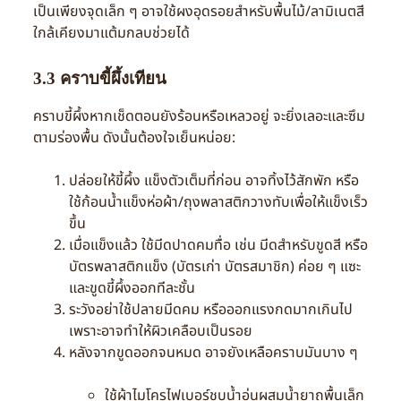
เป็นเพียงจุดเล็ก ๆ อาจใช้ผงอุดรอยสำหรับพื้นไม้/ลามิเนตสี
ใกล้เคียงมาแต้มกลบช่วยได้
3.3 คราบขี้ผึ้งเทียน
คราบขี้ผึ้งหากเช็ดตอนยังร้อนหรือเหลวอยู่ จะยิ่งเลอะและซึม
ตามร่องพื้น ดังนั้นต้องใจเย็นหน่อย:
ปล่อยให้ขี้ผึ้ง แข็งตัวเต็มที่ก่อน อาจทิ้งไว้สักพัก หรือ
ใช้ก้อนน้ำแข็งห่อผ้า/ถุงพลาสติกวางทับเพื่อให้แข็งเร็ว
ขึ้น
เมื่อแข็งแล้ว ใช้มีดปาดคมทื่อ เช่น มีดสำหรับขูดสี หรือ
บัตรพลาสติกแข็ง (บัตรเก่า บัตรสมาชิก) ค่อย ๆ แซะ
และขูดขี้ผึ้งออกทีละชั้น
ระวังอย่าใช้ปลายมีดคม หรือออกแรงกดมากเกินไป
เพราะอาจทำให้ผิวเคลือบเป็นรอย
หลังจากขูดออกจนหมด อาจยังเหลือคราบมันบาง ๆ
ใช้ผ้าไมโครไฟเบอร์ชุบน้ำอุ่นผสมน้ำยาถูพื้นเล็ก