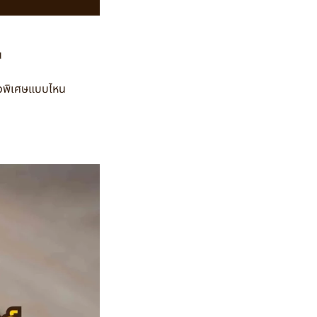
น
อผิวพิเศษแบบไหน