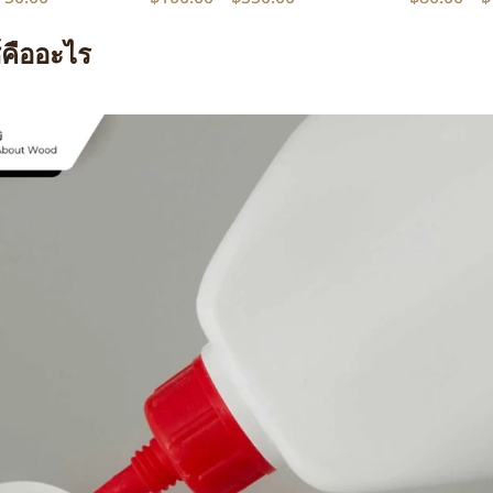
์คืออะไร