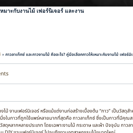
เหมาะกับงานไม้ เฟอร์นิเจอร์ และงาน
์
»
กาวลาเท็กซ์ และกาวงานไม้ คืออะไร? คู่มือเลือกกาวให้เหมาะกับงานไม้ เฟอร์นิ
ents
ร์นิเจอร์ หรือแม้แต่งานก่อสร้างเบื้องต้น “กาว” เป็นวัสดุสำคัญท
ึ่งในกาวที่ถูกใช้แพร่หลายมากที่สุดคือ กาวลาเท็กซ์ ซึ่งเป็นกาวที่มีคุณส
ัสดุหลากหลายประเภท โดยเฉพาะงานไม้ กระดาษ และผ้า ปัจจุบัน กาวลาเท
นงาน DIY งานเฟอร์นิเจอร์ ไปจนถึงงานอุตสาหกรรมไม้ขนาดใหญ่