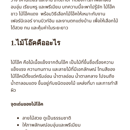
วาง เคาน์เตอร์ และงาน Interior ที่ต้องการภาพลักษณ์
อบอุ่น เรียบหรู และพรีเมียม บทความนี้จะพาไปรู้จัก ไม้โอ๊ค
ขาว ไม้โอ๊คแดง พร้อมวิธีเลือกไม้โอ๊คให้เหมาะกับงาน
เฟอร์นิเจอร์ งานบิวท์อิน และงานตกแต่งบ้าน เพื่อให้เลือกไม้
ได้สวย ทน และคุ้มค่าในระยะยาว
1.ไม้โอ๊คคืออะไร
ไม้โอ๊ค คือไม้เนื้อแข็งจากต้นโอ๊ค เป็นไม้ที่ขึ้นชื่อเรื่องความ
แข็งแรง ความทนทาน และลายไม้ที่มีเอกลักษณ์ โทนสีของ
ไม้โอ๊คมีตั้งแต่ครีมอ่อน น้ำตาลอ่อน น้ำตาลกลาง ไปจนถึง
น้ำตาลอมแดง ขึ้นอยู่กับชนิดของไม้ แหล่งที่มา และการทำสี
ผิว
จุดเด่นของไม้โอ๊ค
ลายไม้สวย ดูเป็นธรรมชาติ
ให้ภาพลักษณ์อบอุ่นและพรีเมียม