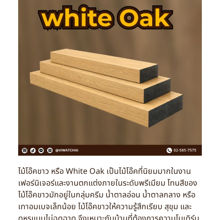
ไม้โอ๊คขาว หรือ White Oak เป็นไม้โอ๊คที่นิยมมากในงาน
เฟอร์นิเจอร์และงานตกแต่งภายในระดับพรีเมียม โทนสีของ
ไม้โอ๊คขาวมักอยู่ในกลุ่มครีม น้ำตาลอ่อน น้ำตาลกลาง หรือ
เทาอมเบจเล็กน้อย ไม้โอ๊คขาวให้ความรู้สึกเรียบ สุขุม และ
ดูหรูแบบไม่ฉูดฉาด จึงเหมาะกับบ้านที่ต้องการความโมเดิร์น