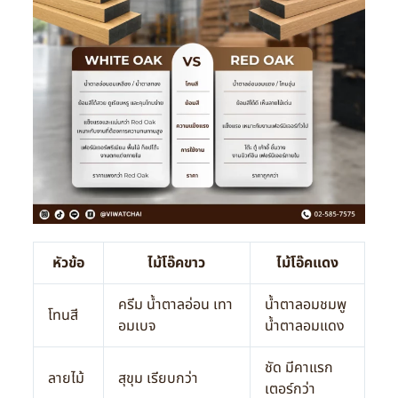
หัวข้อ
ไม้โอ๊คขาว
ไม้โอ๊คแดง
ครีม น้ำตาลอ่อน เทา
น้ำตาลอมชมพู
โทนสี
อมเบจ
น้ำตาลอมแดง
ชัด มีคาแรก
ลายไม้
สุขุม เรียบกว่า
เตอร์กว่า