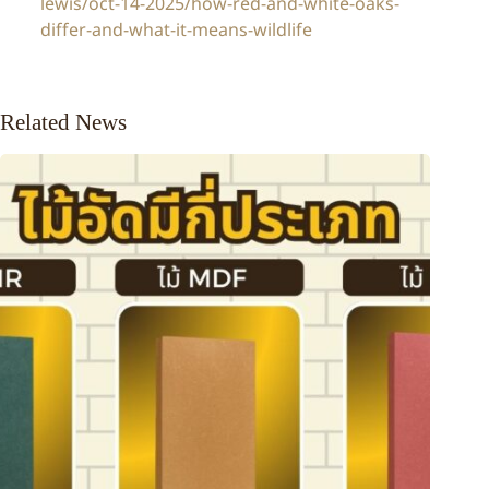
lewis/oct-14-2025/how-red-and-white-oaks-
differ-and-what-it-means-wildlife
Related News