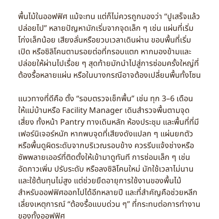
พื้นไม้ในออฟฟิศ แม้จะทน แต่ก็ไม่ควรถูกมองว่า “ปูเสร็จแล้ว
ปล่อยไป” หลายปัญหามักเริ่มจากจุดเล็ก ๆ เช่น แผ่นที่เริ่ม
โก่งเล็กน้อย เสียงลั่นหรือยวบเวลาเดินผ่าน ขอบพื้นที่เริ่ม
เปิด หรือซิลิโคนตามรอยต่อที่กรอบแตก หากมองข้ามและ
ปล่อยให้ผ่านไปเรื่อย ๆ สุดท้ายมักนำไปสู่การซ่อมครั้งใหญ่ที่
ต้องรื้อหลายแผ่น หรือในบางกรณีอาจต้องเปลี่ยนพื้นทั้งโซน
แนวทางที่ดีคือ ตั้ง “รอบตรวจเช็กพื้น” เช่น ทุก 3–6 เดือน
ให้แม่บ้านหรือ Facility Manager เดินสำรวจพื้นตามจุด
เสี่ยง ทั้งหน้า Pantry ทางเดินหลัก ห้องประชุม และพื้นที่ที่มี
เฟอร์นิเจอร์หนัก หากพบจุดที่เสียงดังแปลก ๆ แผ่นยกตัว
หรือพื้นดูผิดระดับจากบริเวณรอบข้าง ควรรีบแจ้งช่างหรือ
ซัพพลายเออร์ที่ติดตั้งให้เข้ามาดูทันที การซ่อมเล็ก ๆ เช่น
อัดกาวเพิ่ม ปรับระดับ หรือลงซิลิโคนใหม่ มักใช้เวลาไม่นาน
และใช้ต้นทุนไม่สูง แต่ช่วยยืดอายุการใช้งานของพื้นไม้
สำหรับออฟฟิศออกไปได้อีกหลายปี และที่สำคัญคือช่วยหลีก
เลี่ยงเหตุการณ์ “ต้องรื้อแบบด่วน ๆ” ที่กระทบต่อการทำงาน
ของทั้งออฟฟิศ