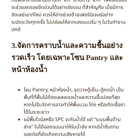
กับพนักงานและแม่บ้านให้ “ยก” แทนการ “ลาก” เฟอร์นิเจอร์
จะช่วยลดรอยขีดข่วนได้อย่างชัดเจน ที่สำคัญคือ เมื่อมีการ
จัดเลย์เอาท์ใหม่ ควรให้ช่างช่วยย้ายเฟอร์นิเจอร์อย่าง
ระมัดระวังทุกครั้ง ไม่ปล่อยให้ลากเองแบบรีบ ๆ ในวันทำงาน
ปกติ
3.จัดการคราบน้ำและความชื้นอย่าง
รวดเร็ว โดยเฉพาะโซน Pantry และ
หน้าห้องน้ำ
โซน Pantry, หน้าห้องน้ำ, จุดวางตู้เย็น–ตู้กดน้ำ เป็น
พื้นที่ที่พื้นไม้ต้องเผลอเจอน้ำและความชื้นบ่อยที่สุด
หากไม่รีบจัดการอาจทำให้พื้นบวม โก่ง หรือเกิดเชื้อรา
ได้ในระยะยาว
แม้พื้นไวนิลหรือ SPC จะกันน้ำได้ แต่ “ระบบพื้นด้าน
ล่าง” ไม่ได้ออกแบบมาให้รับน้ำขัง หากมีน้ำซึมตาม
รอยต่อก็ยังเกิดความเสียหายได้