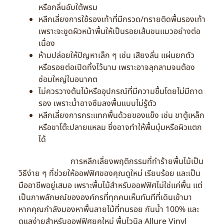
หรือกลิ่นอับใต้พรม
หลีกเลี่ยงการใช้รองเท้าที่มีกรวด/ทรายติดพื้นรองเท้า
เพราะจะขูดผิวหน้าพื้นให้เป็นรอยเส้นขนแมวอย่างต่อ
เนื่อง
ห้ามปล่อยให้ปัญหาเล็ก ๆ เช่น เสียงลั่น แผ่นยกตัว
หรือรอยต่อเปิดทิ้งไว้นาน เพราะอาจลุกลามจนต้อง
ซ่อมใหญ่ในอนาคต
ไม่ควรวางต้นไม้หรืออุปกรณ์ที่มีความชื้นโดยไม่มีถาด
รอง เพราะน้ำอาจซึมลงพื้นแบบไม่รู้ตัว
หลีกเลี่ยงการกระแทกพื้นด้วยของแข็ง เช่น ขาตู้เหล็ก
หรือขาโต๊ะปลายแหลม ซึ่งอาจทำให้พื้นบุ๋มหรือผิวแตก
ได้
การหลีกเลี่ยงพฤติกรรมที่ทำร้ายพื้นไม้เป็น
วิธีง่าย ๆ ที่ช่วยให้ออฟฟิศของคุณดูใหม่ เรียบร้อย และเป็น
มืออาชีพอยู่เสมอ เพราะพื้นไม้สำหรับออฟฟิศไม่ใช่แค่พื้น แต่
เป็นภาพลักษณ์ขององค์กรที่ทุกคนเห็นทันทีที่เดินเข้ามา
หากคุณกำลังมองหาพื้นลายไม้ที่ทนรอย กันน้ำ 100% และ
ดูแลง่ายสำหรับออฟฟิศยุคใหม่ พื้นไวนิล Allure Vinyl