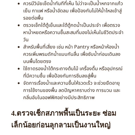
ควรมีวินัยเช็ดน้ำทันทีที่เห็น ไม่ว่าจะเป็นน้ำหกจากแก้ว
เย็น กาแฟ หรือน้ำอัดลม เพื่อป้องกันไม่ให้น้ำไหลเข้าสู่
รอยต่อพื้น
ตรวจเช็กใต้ตู้เย็นและใต้ตู้กดน้ำเป็นประจำ เพื่อตรวจ
หาน้ำหยดหรือความชื้นสะสมที่มองไม่เห็นในชีวิตประจำ
วัน
สำหรับพื้นที่เสี่ยง เช่น หน้า Pantry หรือหน้าห้องน้ำ
ควรเพิ่มพรมดักน้ำแบบกันลื่น เพื่อซับน้ำก่อนเดินลง
บนพื้นโดยตรง
ใช้ถาดรองน้ำใต้กระถางต้นไม้ เครื่องดื่ม หรืออุปกรณ์
ที่มีความชื้น เพื่อป้องกันการซึมลงสู่พื้น
จัดการเรื่องน้ำและความชื้นให้รวดเร็ว จะช่วยยืดอายุ
การใช้งานของพื้น ลดปัญหาคราบด่าง การบวม และ
กลิ่นอับในออฟฟิศอย่างมีประสิทธิภาพ
4.ตรวจเช็กสภาพพื้นเป็นระยะ ซ่อม
เล็กน้อยก่อนลุกลามเป็นงานใหญ่