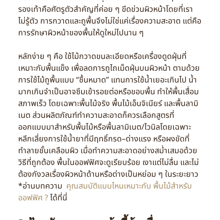
รองเท้าคือศัตรูตัวสำคัญที่ค่อย ๆ ขีดข่วนผิวหน้าโดยที่เรา
ไม่รู้ตัว การกวาดและถูพื้นจึงไม่ใช่แค่เรื่องความสะอาด แต่คือ
การรักษาผิวหน้าของพื้นให้ดูใหม่ไปนาน ๆ
หลักง่าย ๆ คือ ใช้ไม้กวาดขนละเอียดหรือเครื่องดูดฝุ่นที่
เหมาะกับพื้นแข็ง เพื่อลดการถูไถเม็ดฝุ่นบนผิวหน้า ตามด้วย
การใช้ไม้ถูพื้นแบบ “ชื้นหมาด” แทนการใช้น้ำเยอะเกินไป น้ำ
มากเกินจำเป็นอาจซึมเข้ารอยต่อหรือขอบพื้น ทำให้พื้นเสื่อม
สภาพเร็ว โดยเฉพาะพื้นไม้จริง พื้นไม้เอ็นจิเนียร์ และพื้นลามิ
เนต ส่วนผลิตภัณฑ์ทำความสะอาดก็ควรเลือกสูตรที่
ออกแบบมาสำหรับพื้นไม้หรือพื้นลามิเนต/ไวนิลโดยเฉพาะ
หลีกเลี่ยงการใช้น้ำยาที่มีฤทธิ์กรด–ด่างแรง หรือผงขัดที่
ทำลายชั้นเคลือบผิว เมื่อทำความสะอาดอย่างสม่ำเสมอด้วย
วิธีที่ถูกต้อง พื้นในออฟฟิศจะดูเรียบร้อย เงาแต่ไม่ลื่น และไม่
ต้องกังวลเรื่องผิวหน้าด้านหรือด่างเป็นหย่อม ๆ ในระยะยาว
*อ่านบทความ
คุณสมบัติแบบไหนเหมาะกับ พื้นไม้สำหรับ
ออฟฟิศ ?
ได้ที่นี่