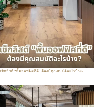
เช็กลิสต์ “พื้นออฟฟิศที่ดี” ต้องมีคุณสมบัติอะไรบ้าง?