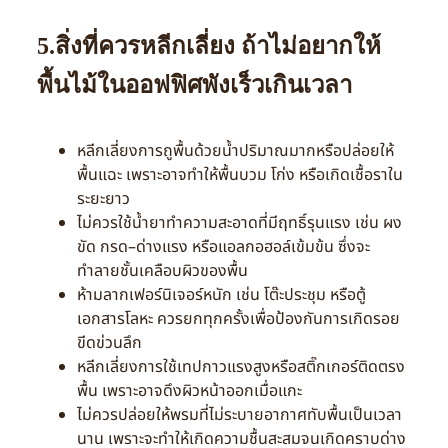
5.สิ่งที่ควรหลีกเลี่ยง ถ้าไม่อยากให้
พื้นไม้ในออฟฟิศพังเร็วเกินเวลา
หลีกเลี่ยงการถูพื้นด้วยน้ำปริมาณมากหรือปล่อยให้
พื้นแฉะ เพราะอาจทำให้พื้นบวม โก่ง หรือเกิดเชื้อราใน
ระยะยาว
ไม่ควรใช้น้ำยาทำความสะอาดที่มีฤทธิ์รุนแรง เช่น ผง
ขัด กรด–ด่างแรง หรือแอลกอฮอล์เข้มข้น ซึ่งจะ
ทำลายชั้นเคลือบผิวของพื้น
ห้ามลากเฟอร์นิเจอร์หนัก เช่น โต๊ะประชุม หรือตู้
เอกสารโลหะ ควรยกทุกครั้งเพื่อป้องกันการเกิดรอย
ขีดข่วนลึก
หลีกเลี่ยงการใช้เทปกาวแรงสูงหรือสติ๊กเกอร์ติดตรง
พื้น เพราะอาจดึงผิวหน้าออกเมื่อแกะ
ไม่ควรปล่อยให้พรมที่ไม่ระบายอากาศทับพื้นเป็นเวลา
นาน เพราะจะทำให้เกิดความชื้นสะสมจนเกิดคราบด่าง