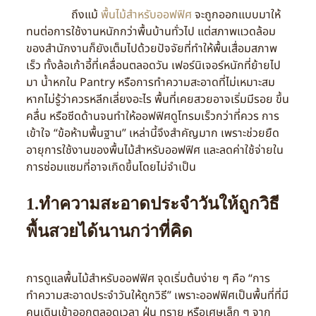
ถึงแม้
พื้นไม้สำหรับออฟฟิศ
จะถูกออกแบบมาให้
ทนต่อการใช้งานหนักกว่าพื้นบ้านทั่วไป แต่สภาพแวดล้อม
ของสำนักงานก็ยังเต็มไปด้วยปัจจัยที่ทำให้พื้นเสื่อมสภาพ
เร็ว ทั้งล้อเก้าอี้ที่เคลื่อนตลอดวัน เฟอร์นิเจอร์หนักที่ย้ายไป
มา น้ำหกใน Pantry หรือการทำความสะอาดที่ไม่เหมาะสม
หากไม่รู้ว่าควรหลีกเลี่ยงอะไร พื้นที่เคยสวยอาจเริ่มมีรอย ขึ้น
คลื่น หรือซีดด้านจนทำให้ออฟฟิศดูโทรมเร็วกว่าที่ควร การ
เข้าใจ “ข้อห้ามพื้นฐาน” เหล่านี้จึงสำคัญมาก เพราะช่วยยืด
อายุการใช้งานของพื้นไม้สำหรับออฟฟิศ และลดค่าใช้จ่ายใน
การซ่อมแซมที่อาจเกิดขึ้นโดยไม่จำเป็น
1.ทำความสะอาดประจำวันให้ถูกวิธี
พื้นสวยได้นานกว่าที่คิด
การดูแลพื้นไม้สำหรับออฟฟิศ จุดเริ่มต้นง่าย ๆ คือ “การ
ทำความสะอาดประจำวันให้ถูกวิธี” เพราะออฟฟิศเป็นพื้นที่ที่มี
คนเดินเข้าออกตลอดเวลา ฝุ่น ทราย หรือเศษเล็ก ๆ จาก