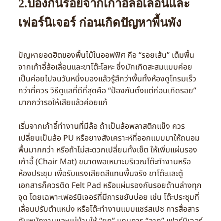
2.ป้องกันรอยจากเก้าอี้ล้อเลื่อนและ
เฟอร์นิเจอร์ ก่อนเกิดปัญหาพื้นพัง
ปัญหายอดฮิตของพื้นไม้ในออฟฟิศ คือ “รอยเส้น” เต็มพื้น
จากเก้าอี้ล้อเลื่อนและขาโต๊ะโลหะ ซึ่งมักเกิดสะสมแบบค่อย
เป็นค่อยไปจนวันหนึ่งมองแล้วรู้สึกว่าพื้นทั้งห้องดูโทรมเร็ว
กว่าที่ควร วิธีดูแลที่ดีที่สุดคือ “ป้องกันตั้งแต่ก่อนเกิดรอย”
มากกว่ารอให้เสียแล้วค่อยแก้
เริ่มจากเก้าอี้ทำงานที่มีล้อ ถ้าเป็นล้อพลาสติกแข็ง ควร
เปลี่ยนเป็นล้อ PU หรือยางสังเคราะห์ที่ออกแบบมาให้ถนอม
พื้นมากกว่า หรือถ้าไม่สะดวกเปลี่ยนทั้งเซ็ต ให้เพิ่มแผ่นรอง
เก้าอี้ (Chair Mat) ขนาดพอเหมาะบริเวณโต๊ะทำงานหรือ
ห้องประชุม เพื่อรับแรงเสียดสีแทนพื้นจริง ขาโต๊ะและตู้
เอกสารก็ควรติด Felt Pad หรือแผ่นรองกันรอยด้านล่างทุก
จุด โดยเฉพาะเฟอร์นิเจอร์ที่มีการขยับบ่อย เช่น โต๊ะประชุมที่
เลื่อนปรับตำแหน่ง หรือโต๊ะทำงานแบบแชร์สเปซ การสื่อสาร