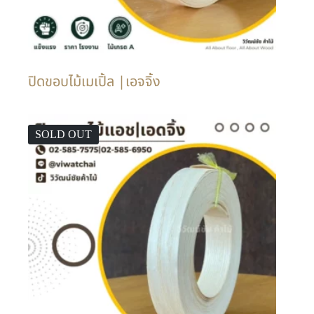
ปิดขอบไม้เมเปิ้ล |เอจจิ้ง
SOLD OUT