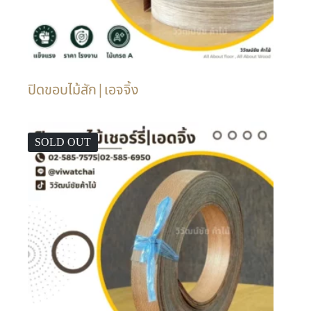
ปิดขอบไม้สัก|เอจจิ้ง
SOLD OUT