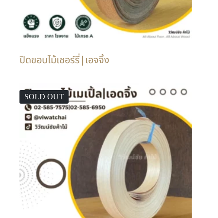
ปิดขอบไม้เชอร์รี่|เอจจิ้ง
SOLD OUT