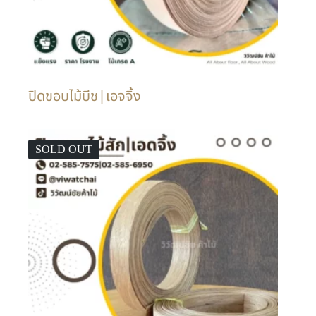
ปิดขอบไม้บีช|เอจจิ้ง
SOLD OUT