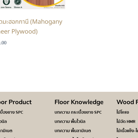
อัดมะฮอกกานี (Mahogany
eer Plywood)
.00
oor Product
Floor Knowledge
Wood P
เบื้องยาง SPC
บทความ กระเบื้องยาง SPC
ไม้โครง
ไวนิล
บทความ พื้นไวนิล
ไม้อัด HMR
ลามิเนต
บทความ พื้นลามิเนต
ไม้เนื้อแข็ง-ไ