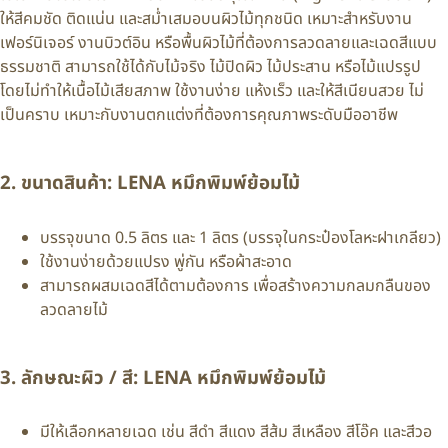
ให้สีคมชัด ติดแน่น และสม่ำเสมอบนผิวไม้ทุกชนิด เหมาะสำหรับงาน
เฟอร์นิเจอร์ งานบิวต์อิน หรือพื้นผิวไม้ที่ต้องการลวดลายและเฉดสีแบบ
ธรรมชาติ สามารถใช้ได้กับไม้จริง ไม้ปิดผิว ไม้ประสาน หรือไม้แปรรูป
โดยไม่ทำให้เนื้อไม้เสียสภาพ ใช้งานง่าย แห้งเร็ว และให้สีเนียนสวย ไม่
เป็นคราบ เหมาะกับงานตกแต่งที่ต้องการคุณภาพระดับมืออาชีพ
2. ขนาดสินค้า: LENA หมึกพิมพ์ย้อมไม้
บรรจุขนาด 0.5 ลิตร และ 1 ลิตร (บรรจุในกระป๋องโลหะฝาเกลียว)
ใช้งานง่ายด้วยแปรง พู่กัน หรือผ้าสะอาด
สามารถผสมเฉดสีได้ตามต้องการ เพื่อสร้างความกลมกลืนของ
ลวดลายไม้
3. ลักษณะผิว / สี: LENA หมึกพิมพ์ย้อมไม้
มีให้เลือกหลายเฉด เช่น สีดำ สีแดง สีส้ม สีเหลือง สีโอ๊ค และสีวอ