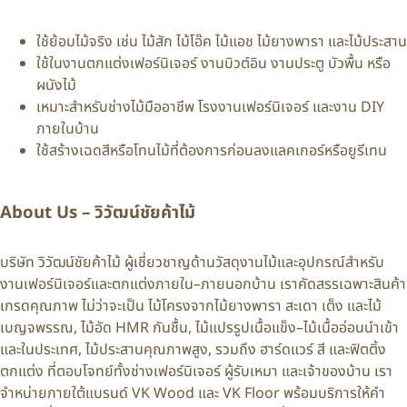
ใช้ย้อมไม้จริง เช่น ไม้สัก ไม้โอ๊ค ไม้แอช ไม้ยางพารา และไม้ประสาน
ใช้ในงานตกแต่งเฟอร์นิเจอร์ งานบิวต์อิน งานประตู บัวพื้น หรือ
ผนังไม้
เหมาะสำหรับช่างไม้มืออาชีพ โรงงานเฟอร์นิเจอร์ และงาน DIY
ภายในบ้าน
ใช้สร้างเฉดสีหรือโทนไม้ที่ต้องการก่อนลงแลคเกอร์หรือยูรีเทน
About Us – วิวัฒน์ชัยค้าไม้
บริษัท วิวัฒน์ชัยค้าไม้ ผู้เชี่ยวชาญด้านวัสดุงานไม้และอุปกรณ์สำหรับ
งานเฟอร์นิเจอร์และตกแต่งภายใน–ภายนอกบ้าน เราคัดสรรเฉพาะสินค้า
เกรดคุณภาพ ไม่ว่าจะเป็น ไม้โครงจากไม้ยางพารา สะเดา เต็ง และไม้
เบญจพรรณ, ไม้อัด HMR กันชื้น, ไม้แปรรูปเนื้อแข็ง–ไม้เนื้ออ่อนนำเข้า
และในประเทศ, ไม้ประสานคุณภาพสูง, รวมถึง ฮาร์ดแวร์ สี และฟิตติ้ง
ตกแต่ง ที่ตอบโจทย์ทั้งช่างเฟอร์นิเจอร์ ผู้รับเหมา และเจ้าของบ้าน เรา
จำหน่ายภายใต้แบรนด์ VK Wood และ VK Floor พร้อมบริการให้คำ