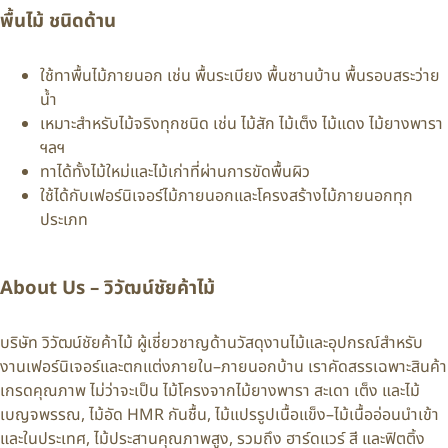
พื้นไม้ ชนิดด้าน
ใช้ทาพื้นไม้ภายนอก เช่น พื้นระเบียง พื้นชานบ้าน พื้นรอบสระว่าย
น้ำ
เหมาะสำหรับไม้จริงทุกชนิด เช่น ไม้สัก ไม้เต็ง ไม้แดง ไม้ยางพารา
ฯลฯ
ทาได้ทั้งไม้ใหม่และไม้เก่าที่ผ่านการขัดพื้นผิว
ใช้ได้กับเฟอร์นิเจอร์ไม้ภายนอกและโครงสร้างไม้ภายนอกทุก
ประเภท
About Us – วิวัฒน์ชัยค้าไม้
บริษัท วิวัฒน์ชัยค้าไม้ ผู้เชี่ยวชาญด้านวัสดุงานไม้และอุปกรณ์สำหรับ
งานเฟอร์นิเจอร์และตกแต่งภายใน–ภายนอกบ้าน เราคัดสรรเฉพาะสินค้า
เกรดคุณภาพ ไม่ว่าจะเป็น ไม้โครงจากไม้ยางพารา สะเดา เต็ง และไม้
เบญจพรรณ, ไม้อัด HMR กันชื้น, ไม้แปรรูปเนื้อแข็ง–ไม้เนื้ออ่อนนำเข้า
และในประเทศ, ไม้ประสานคุณภาพสูง, รวมถึง ฮาร์ดแวร์ สี และฟิตติ้ง