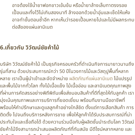
อาจต้องใช้น้ำยาฟอกขาวเข้มข้น หรือน้ำยาล้างเล็บทาตรงรอย
เปื้อนและทิ้งไว้ไม่เกินสองนาที ล้างออกด้วยน้ำอุ่นและเช็ดให้แห้ง
อาจทำขั้นตอนซ้ำอีก หากเห็นว่ารอยเปื้อนหายไปและไม่มีผลกระทบ
ต่อสีของแผ่นลามิเนต
6.เกี่ยวกับ วิวัฒน์ชัยค้าไม้
บริษัท วิวัฒน์ชัยค้าไม้ เป็นธุรกิจครอบครัวที่ดำเนินกิจการมายาวนานถึง
รุ่นที่สาม ด้วยประสบการณ์กว่า 50 ปีในวงการไม้และวัสดุปูพื้นที่หลาก
หลาย เราเป็นผู้นำเข้าและจัดจำหน่าย
ผลิตภัณฑ์แผ่นลามิเนต
ไม้แปรรูป
และพื้นไม้จากทั่วโลก ทั้งไม้เนื้อแข็ง ไม้เนื้ออ่อน และลามิเนตคุณภาพสูง
ที่ผ่านการคัดสรรอย่างพิถีพิถันเพื่อส่งมอบสินค้าที่ดีที่สุดให้กับลูกค้า เรา
มุ่งเน้นคุณภาพและการบริการที่ยอดเยี่ยม พร้อมทีมงานมืออาชีพที่
พร้อมให้คำปรึกษาและดูแลลูกค้าอย่างใกล้ชิด ตั้งแต่การเลือกสินค้า การ
ติดตั้ง ไปจนถึงบริการหลังการขาย เพื่อให้ลูกค้าได้รับประสบการณ์ที่น่า
ประทับใจและเชื่อถือได้ ด้วยความร่วมมือกับผู้ผลิตชั้นนำระดับโลก วิวัฒน์
ชัยค้าไม้จึงสามารถนำเสนอผลิตภัณฑ์ที่ทันสมัย มีดีไซน์หลากหลาย และ