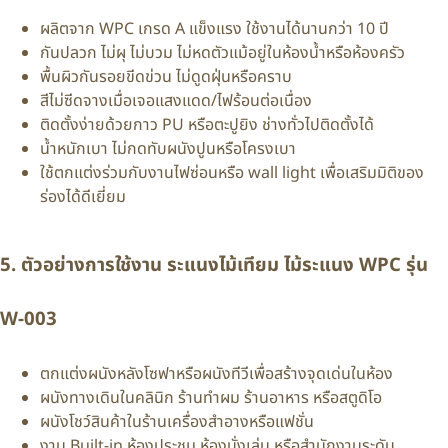
ผลิตจาก WPC เกรด A แข็งแรง ใช้งานได้นานกว่า 10 ปี
กันปลวก ไม่ผุ ไม่บวม ไม่หดตัวแม้อยู่ในห้องน้ำหรือห้องครัว
พื้นผิวกันรอยขีดข่วน ไม่ดูดฝุ่นหรือคราบ
สีไม่ซีดจางเมื่อเจอแสงแดด/ไฟร้อนต่อเนื่อง
ติดตั้งง่ายด้วยกาว PU หรือตะปูยิง ช่างทั่วไปติดตั้งได้
น้ำหนักเบา ไม่กดทับผนังปูนหรือโครงเบา
ใช้ตกแต่งร่วมกับงานไฟซ่อนหรือ wall light เพื่อเสริมมิติของ
ร่องได้ดีเยี่ยม
5. ตัวอย่างการใช้งาน ระแนงไม้เทียม ไม้ระแนง WPC รุ่น
W-003
ตกแต่งผนังหลังโซฟาหรือผนังทีวีเพื่อสร้างจุดเด่นในห้อง
ผนังทางเดินในคลินิก ร้านทำผม ร้านอาหาร หรือสตูดิโอ
ผนังโชว์สินค้าในร้านเครื่องสำอางหรือแฟชั่น
งาน Built-in ห้องประชุม ห้องนั่งเล่น หรือสำนักงานระดับ