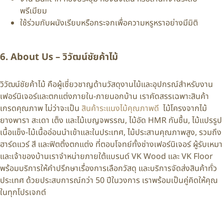
พรีเมียม
ใช้ร่วมกับผนังเรียบหรือกระจกเพื่อความหรูหราอย่างมีมิติ
6. About Us – วิวัฒน์ชัยค้าไม้
วิวัฒน์ชัยค้าไม้ คือผู้เชี่ยวชาญด้านวัสดุงานไม้และอุปกรณ์สำหรับงาน
เฟอร์นิเจอร์และตกแต่งภายใน-ภายนอกบ้าน เราคัดสรรเฉพาะสินค้า
เกรดคุณภาพ ไม่ว่าจะเป็น
สินค้าระแนงไม้คุณภาพดี
ไม้โครงจากไม้
ยางพารา สะเดา เต็ง และไม้เบญจพรรณ, ไม้อัด HMR กันชื้น, ไม้แปรรูป
เนื้อแข็ง-ไม้เนื้ออ่อนนำเข้าและในประเทศ, ไม้ประสานคุณภาพสูง, รวมถึง
ฮาร์ดแวร์ สี และฟิตติ้งตกแต่ง ที่ตอบโจทย์ทั้งช่างเฟอร์นิเจอร์ ผู้รับเหมา
และเจ้าของบ้านเราจำหน่ายภายใต้แบรนด์ VK Wood และ VK Floor
พร้อมบริการให้คำปรึกษาเรื่องการเลือกวัสดุ และบริการจัดส่งสินค้าทั่ว
ประเทศ ด้วยประสบการณ์กว่า 50 ปีในวงการ เราพร้อมเป็นคู่คิดให้คุณ
ในทุกโปรเจกต์