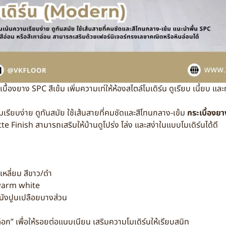
เบื้องยาง SPC สีเข้ม เพิ่มความเท่ให้ห้องสไตล์โมเดิร์น ดูเรียบ เนี้ยบ แล
ยบง่าย ดูทันสมัย ใช้เส้นสายที่คมชัดและสีโทนกลาง-เข้ม
กระเบื้องย
e Finish สามารถเสริมให้บ้านดูโปร่ง โล่ง และสง่าในแบบโมเดิร์นได้ดี
เหลี่ยม สีขาว/ดำ
 warm white
นังปูนเปลือยบางส่วน
ล็อก” เพื่อให้รอยต่อแนบเนียน เสริมความโมเดิร์นให้เรียบสนิท