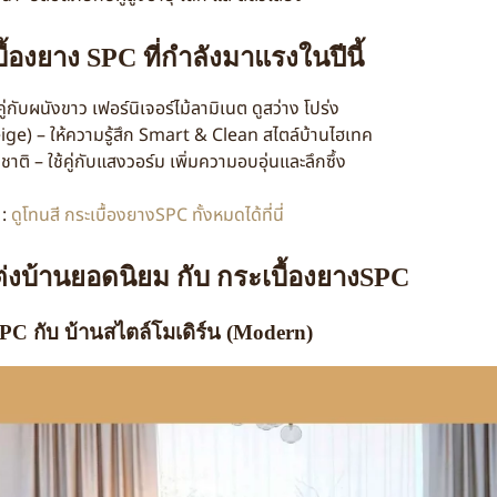
ื้องยาง SPC ที่กำลังมาแรงในปีนี้
้คู่กับผนังขาว เฟอร์นิเจอร์ไม้ลามิเนต ดูสว่าง โปร่ง
ge) – ให้ความรู้สึก Smart & Clean สไตล์บ้านไฮเทค
าติ – ใช้คู่กับแสงวอร์ม เพิ่มความอบอุ่นและลึกซึ้ง
 :
ดูโทนสี กระเบื้องยางSPC ทั้งหมดได้ที่นี่
่งบ้านยอดนิยม กับ กระเบื้องยางSPC
SPC กับ บ้านสไตล์โมเดิร์น (Modern)