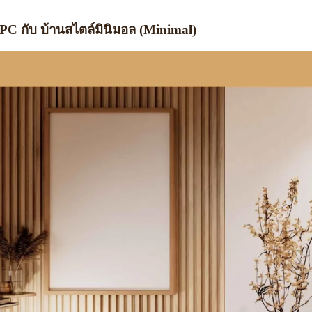
SPC กับ
บ้านสไตล์มินิมอล (Minimal)