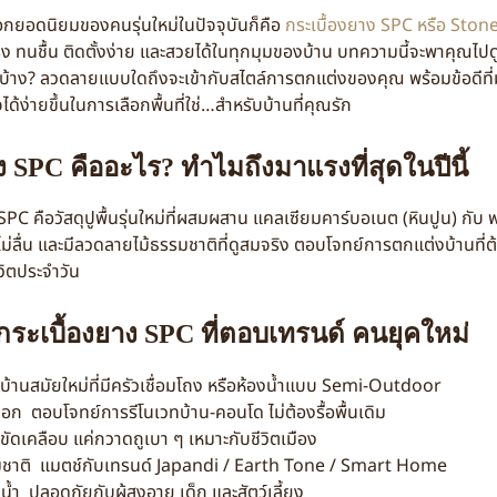
ดนิยมของคนรุ่นใหม่ในปัจจุบันก็คือ
กระเบื้องยาง SPC หรือ Sto
แรง ทนชื้น ติดตั้งง่าย และสวยได้ในทุกมุมของบ้าน บทความนี้จะพาคุณไปด
นบ้าง? ลวดลายแบบใดถึงจะเข้ากับสไตล์การตกแต่งของคุณ พร้อมข้อดีท
จได้ง่ายขึ้นในการเลือกพื้นที่ใช่…สำหรับบ้านที่คุณรัก
าง SPC
คืออะไร? ทำไมถึงมาแรงที่สุดในปีนี้
อวัสดุปูพื้นรุ่นใหม่ที่ผสมผสาน แคลเซียมคาร์บอเนต (หินปูน) กับ 
ม่ลื่น และมีลวดลายไม้ธรรมชาติที่ดูสมจริง ตอบโจทย์การตกแต่งบ้านที่
วิตประจำวัน
กระเบื้องยาง SPC
ที่ตอบเทรนด์ คนยุคใหม่
บบ้านสมัยใหม่ที่มีครัวเชื่อมโถง หรือห้องน้ำแบบ Semi-Outdoor
กล็อก ตอบโจทย์การรีโนเวทบ้าน-คอนโด ไม่ต้องรื้อพื้นเดิม
งขัดเคลือบ แค่กวาดถูเบา ๆ เหมาะกับชีวิตเมือง
ชาติ แมตช์กับเทรนด์ Japandi / Earth Tone / Smart Home
วมน้ำ ปลอดภัยกับผู้สูงอายุ เด็ก และสัตว์เลี้ยง