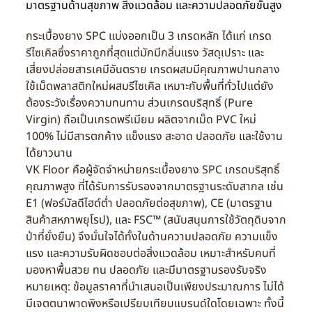
มาตรฐานด้านสุขภาพ สิ่งแวดล้อม และความปลอดภัยขั้นสูง
กระเบื้องยาง SPC แบ่งออกเป็น 3 เกรดหลัก ได้แก่ เกรด
รีไซเคิลซึ่งราคาถูกที่สุดแต่มักมีกลิ่นแรง วัสดุเปราะ และ
เสี่ยงปล่อยสารเคมีอันตราย เกรดผสมมีคุณภาพปานกลาง
ใช้เม็ดพลาสติกใหม่ผสมรีไซเคิล เหมาะกับพื้นที่ทั่วไปแต่ยัง
ต้องระวังเรื่องความทนทาน ส่วนเกรดบริสุทธิ์ (Pure
Virgin) ถือเป็นเกรดพรีเมียม ผลิตจากเม็ด PVC ใหม่
100% ไม่มีสารตกค้าง แข็งแรง สะอาด ปลอดภัย และใช้งาน
ได้ยาวนาน
VK Floor คือผู้จัดจำหน่ายกระเบื้องยาง SPC เกรดบริสุทธิ์
คุณภาพสูง ที่ได้รับการรับรองจากมาตรฐานระดับสากล เช่น
E1 (ฟอร์มัลดีไฮด์ต่ำ ปลอดภัยต่อสุขภาพ), CE (มาตรฐาน
สินค้าสหภาพยุโรป), และ FSC™ (สนับสนุนการใช้วัตถุดิบจาก
ป่าที่ยั่งยืน) จึงมั่นใจได้ทั้งในด้านความปลอดภัย ความแข็ง
แรง และความรับผิดชอบต่อสิ่งแวดล้อม เหมาะสำหรับคนที่
มองหาพื้นสวย ทน ปลอดภัย และมีมาตรฐานรองรับจริง
หมายเหตุ: ข้อมูลราคาที่นำเสนอเป็นเพียงประมาณการ ไม่ได้
มีเจตตนาพาดพิงหรือเปรียบเทียบแบรนด์ใดโดยเฉพาะ ทั้งนี้