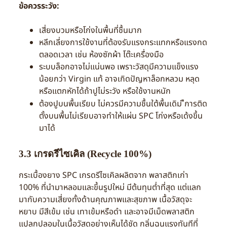
ข้อควรระวัง:
เสี่ยงบวมหรือโก่งในพื้นที่ชื้นมาก
หลีกเลี่ยงการใช้งานที่ต้องรับแรงกระแทกหรือแรงกด
ตลอดเวลา เช่น ห้องซักผ้า โต๊ะเครื่องมือ
ระบบล็อกอาจไม่แน่นพอ เพราะวัสดุมีความแข็งแรง
น้อยกว่า Virgin แท้ อาจเกิดปัญหาล็อกหลวม หลุด
หรือแตกหักได้ถ้าปูไม่ระวัง หรือใช้งานหนัก
ต้องปูบนพื้นเรียบ ไม่ควรมีความชื้นใต้พื้นเดิม ืการติด
ตั้งบนพื้นไม่เรียบอาจทำให้แผ่น SPC โก่งหรือเด้งขึ้น
มาได้
3.3 เกรดรีไซเคิล (Recycle 100%)
กระเบื้องยาง SPC เกรดรีไซเคิลผลิตจาก พลาสติกเก่า
100% ที่นำมาหลอมและขึ้นรูปใหม่ มีต้นทุนต่ำที่สุด แต่แลก
มากับความเสี่ยงทั้งด้านคุณภาพและสุขภาพ เนื้อวัสดุจะ
หยาบ มีสีเข้ม เช่น เทาเข้มหรือดำ และอาจมีเม็ดพลาสติก
แปลกปลอมในเนื้อวัสดุอย่างเห็นได้ชัด กลิ่นฉุนแรงทันทีที่