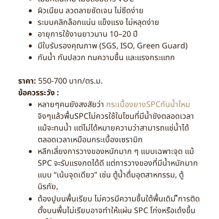
ผิวเนียน ลวดลายชัดเจน ไม่ซีดง่าย
ระบบคลิกล็อกแน่น แข็งแรง ไม่หลุดง่าย
อายุการใช้งานยาวนาน 10–20 ปี
มีใบรับรองคุณภาพ (SGS, ISO, Green Guard)
กันน้ำ กันปลวก ทนความชื้น และแรงกระแทก
ราคา:
550-700 บาท/ตร.ม.
ข้อควรระวัง :
หลายๆคนยังสงสัยว่า
กระเบื้องยางSPCกันน้ำไหม
จิงๆแล้วพื้นSPCไม่ควรใช้ในโซนที่มีน้ำขังตลอดเวลา
แม้จะทนน้ำ แต่ไม่ได้หมายความว่าสามารถแช่น้ำได้
ตลอดเวลาเหมือนกระเบื้องเซรามิก
หลีกเลี่ยงการวางของหนักมาก ๆ แบบเฉพาะจุด แม้
SPC จะรับแรงกดได้ดี แต่การวางของที่มีน้ำหนักมาก
แบบ “เน้นจุดเดียว” เช่น ตู้น้ำดื่มอุตสาหกรรม, ตู้
นิรภัย,
ต้องปูบนพื้นเรียบ ไม่ควรมีความชื้นใต้พื้นเดิม ืการติด
ตั้งบนพื้นไม่เรียบอาจทำให้แผ่น SPC โก่งหรือเด้งขึ้น