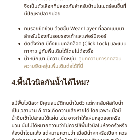
จึงเป็นตัวเลือกที่ปลอดภัยสำหรับบ้านในเขตร้อนชื้นที่
มีปัญหาปลวกบ่อย
ทนรอยขีดข่วน ด้วยชั้น Wear Layer ที่ออกแบบมา
สำหรับป้องกันรอยรองเท้าและเฟอร์นิเจอร์
ติดตั้งง่าย มีทั้งแบบคลิกล็อค (Click Lock) และแบบ
ทากาว ปูทับพื้นเดิมได้โดยไม่ต้องรื้อ
น้ำหนักเบา มีความยืดหยุ่น
ดูบทความการทดสอบ
ความยืดหยุ่นเพิ่มเติมต่อได้ที่นี่
4.พื้นไวนิลกันน้ำได้ไหม?
แม้พื้นไวนิลจะ มีคุณสมบัติทนน้ำในตัว แต่หากสัมผัสกับน้ำ
เป็นเวลานาน ก็ อาจเกิดความเสียหายได้ โดยเฉพาะเมื่อมี
น้ำซึมเข้าไปสะสมใต้แผ่น เช่น อาจทำให้แผ่นหลุดลอกหรือ
บวม นั่นไม่ได้หมายความว่าไม่ควรใช้พื้นไวนิลในห้องครัวหรือ
ห้องน้ำโซนแห้ง แต่หมายความว่า เมื่อมีน้ำหกหรือเปียก ควร