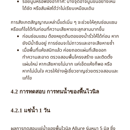
รอยนูนหรือฟองอากาศ: บางจุดอาจนูนขึ้นอย่างเห็น
ได้ชัด หรือสัมผัสได้ว่าไม่เรียบเหมือนเดิม
การสังเกตสัญญาณเหล่านี้แต่เนิ่น ๆ จะช่วยให้คุณซ่อมแซม
หรือแก้ไขได้ทันก่อนที่ความเสียหายจะลุกลามมากขึ้น
ก่อนซ่อมแซม ต้องหยุดต้นตอของน้ำรั่วให้ได้ก่อน หาก
ยังมีน้ำซึมอยู่ การซ่อมจะไม่ถาวรและอาจเสียหายซ้ำ
เมื่อพื้นที่แห้งสนิทแล้ว ค่อยถอดแผ่นที่เสียออก
ทำความสะอาด ตรวจสอบพื้นโครงสร้าง และติดตั้ง
แผ่นใหม่ หากเสียหายไม่มาก แค่เช็ดแห้งก็พอ หรือ
หากไม่มั่นใจ ควรให้ช่างผู้เชี่ยวชาญช่วยตรวจสอบและ
แก้ไข
4.2 การทดสอบ การทนน้ำของพื้นไวนิล
4.2.1 แช่น้ำ 1 วัน
ผลการทดสอบแช่น้ำของพื้นไวนิล Allure รุ่นหนา 5 มิล
ซึ่ง