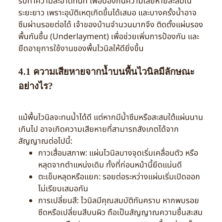
รีบทำความสะอาดทันที เพื่อป้องกันความเสียหายสะสมใน
ระยะยาว เพราะอุบัติเหตุเกิดขึ้นได้เสมอ และบางครั้งน้ำอาจ
ซึมผ่านรอยต่อได้ เจ้าของบ้านจำนวนมากจึง ติดตั้งแผ่นรอง
พื้นกันชื้น (Underlayment) เพื่อช่วยเพิ่มการป้องกัน และ
ยืดอายุการใช้งานของพื้นไวนิลให้ดียิ่งขึ้น
4.1 ความเสียหายจากน้ำบนพื้นไวนิลมีลักษณะ
อย่างไร?
แม้พื้นไวนิลจะทนน้ำได้ดี แต่หากมีน้ำซึมหรือสะสมใต้แผ่นนาน
เกินไป อาจเกิดความเสียหายที่สามารถสังเกตได้จาก
สัญญาณต่อไปนี้:
กาวเสื่อมสภาพ: แผ่นไวนิลบางจุดเริ่มเคลื่อนตัว หรือ
หลุดจากตำแหน่งเดิม ทั้งที่ก่อนหน้านี้ยึดแน่นดี
ตะเข็บหลุดหรือแยก: รอยต่อระหว่างแผ่นเริ่มเปิดออก
ไม่เรียบเสมอกัน
การเปลี่ยนสี: ไวนิลมีคุณสมบัติกันคราบ หากพบรอย
ซีดหรือเปลี่ยนสีบนผิว ถือเป็นสัญญาณความชื้นสะสม