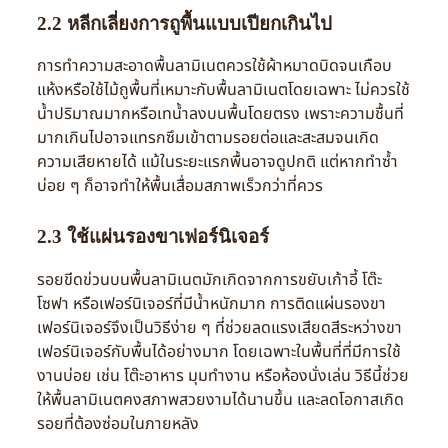
2.2 หลีกเลี่ยงการถูพื้นแบบเปียกเกินไป
การทำความสะอาดพื้นลามิเนตควรใช้ผ้าหมาดบิดจนเกือบ
แห้งหรือใช้ไม้ถูพื้นที่เหมาะกับพื้นลามิเนตโดยเฉพาะ ไม่ควรใช้
น้ำปริมาณมากหรือเทน้ำลงบนพื้นโดยตรง เพราะความชื้นที่
มากเกินไปอาจแทรกซึมเข้าตามรอยต่อและสะสมจนเกิด
ความเสียหายได้ แม้ในระยะแรกพื้นอาจดูปกติ แต่หากทำซ้ำ
บ่อย ๆ ก็อาจทำให้พื้นเสื่อมสภาพเร็วกว่าที่ควร
2.3 ใช้แผ่นรองขาเฟอร์นิเจอร์
รอยขีดข่วนบนพื้นลามิเนตมักเกิดจากการขยับเก้าอี้ โต๊ะ
โซฟา หรือเฟอร์นิเจอร์ที่มีน้ำหนักมาก การติดแผ่นรองขา
เฟอร์นิเจอร์จึงเป็นวิธีง่าย ๆ ที่ช่วยลดแรงเสียดสีระหว่างขา
เฟอร์นิเจอร์กับพื้นได้อย่างมาก โดยเฉพาะในพื้นที่ที่มีการใช้
งานบ่อย เช่น โต๊ะอาหาร มุมทำงาน หรือห้องนั่งเล่น วิธีนี้ช่วย
ให้พื้นลามิเนตคงสภาพสวยงามได้นานขึ้น และลดโอกาสเกิด
รอยที่ต้องซ่อมในภายหลัง