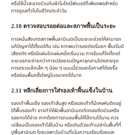
หรือใช้น้ำสะอาดร่วมกับผ้าไมโครไฟเบอร์ก็เพียงพอสำหรับ
การดูแลทั่วไปในชีวิตประจำวัน
2.10 ตรวจสอบรอยต่อและสภาพพื้นเป็นระยะ
การหมั่นสังเกตสภาพพื้นลามิเนตเป็นระยะจะช่วยให้สามารถ
แก้ปัญหาได้ตั้งแต่ต้น เช่น หากพบว่ารอยต่อเริ่มยก พื้นเริ่มมี
เสียงดัง หรือมีแผ่นใดแผ่นหนึ่งเริ่มบวม การรีบแก้ไขตั้งแต่
ระยะแรกจะง่ายกว่าการปล่อยจนปัญหาลุกลามไปหลายจุด
การตรวจเช็กเล็ก ๆ น้อย ๆ แบบนี้ช่วยลดโอกาสที่ต้องรื้อ
หรือซ่อมพื้นครั้งใหญ่ในอนาคตได้มาก
2.11 หลีกเลี่ยงการใส่รองเท้าพื้นแข็งในบ้าน
รองเท้าพื้นแข็ง รองเท้าส้นสูง หรือรองเท้าที่มีเศษหินติดอยู่
ใต้พื้นรองเท้า อาจทำให้ผิวพื้นลามิเนตเกิดรอยขีดข่วนหรือ
รอยกดได้ง่าย หากต้องการถนอมพื้นให้ใช้งานได้นาน ควร
เปลี่ยนเป็นรองเท้าใส่ในบ้าน หรือเดินด้วยเท้าเปล่าในพื้นที่ที่
ปูพื้นลามิเนต โดยเฉพาะในบ้านที่เน้นความเรียบร้อยและ