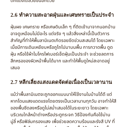
ตกแต่งได้สวยขึ้นอีกด้วย
2.6 ทำความสะอาดฝุ่นและเศษทรายเป็นประจำ
ฝุ่นผง เศษทราย หรือเศษดินเล็ก ๆ ที่ติดเข้ามาจากนอกบ้าน
อาจดูเหมือนไม่มีอะไร แต่จริง ๆ แล้วสิ่งเหล่านี้เป็นตัวการ
สำคัญที่ทำให้พื้นลามิเนตเกิดรอยขีดข่วนสะสมได้ โดยเฉพาะ
เมื่อมีการเดินเหยียบหรือถูไถไปมาบนพื้น การกวาดพื้น ดูด
ฝุ่น หรือใช้ผ้าไมโครไฟเบอร์เช็ดฝุ่นเป็นประจำ จะช่วยลดการ
สึกหรอของผิวหน้าพื้นได้มาก และทำให้พื้นดูใหม่สะอาดอยู่
เสมอ
2.7 หลีกเลี่ยงแสงแดดจัดต่อเนื่องเป็นเวลานาน
แม้ว่าพื้นลามิเนตจะถูกออกแบบมาให้ใช้งานในบ้านได้ดี แต่
หากโดนแสงแดดแรงโดยตรงเป็นเวลานานทุกวัน อาจทำให้สี
ของพื้นซีดลงหรือดูไม่สม่ำเสมอได้ในระยะยาว โดยเฉพาะ
บริเวณใกล้หน้าต่างหรือประตูกระจก วิธีป้องกันคือใช้ม่าน
มู่ลี่ หรือฟิล์มกรองแสง เพื่อช่วยลดความร้อนและรังสี UV ที่