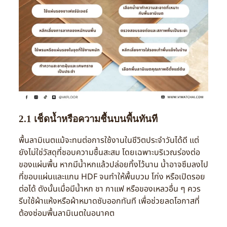
2.1 เช็ดน้ำหรือความชื้นบนพื้นทันที
พื้นลามิเนตแม้จะทนต่อการใช้งานในชีวิตประจำวันได้ดี แต่
ยังไม่ใช่วัสดุที่ชอบความชื้นสะสม โดยเฉพาะบริเวณร่องต่อ
ของแผ่นพื้น หากมีน้ำหกแล้วปล่อยทิ้งไว้นาน น้ำอาจซึมลงไป
ที่ขอบแผ่นและแกน HDF จนทำให้พื้นบวม โก่ง หรือเปิดรอย
ต่อได้ ดังนั้นเมื่อมีน้ำหก ชา กาแฟ หรือของเหลวอื่น ๆ ควร
รีบใช้ผ้าแห้งหรือผ้าหมาดซับออกทันที เพื่อช่วยลดโอกาสที่
ต้องซ่อมพื้นลามิเนตในอนาคต